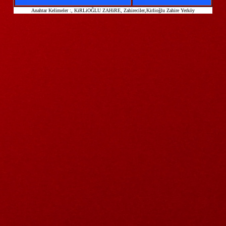
Anahtar Kelimeler :
, KiRLiOĞLU ZAHiRE, Zahireciler,Kirlioğlu Zahire Yerköy