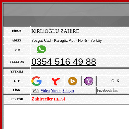
KiRLiOĞLU ZAHiRE
FİRMA
Yozgat Cad - Karagöz Apt - No -5 - Yerköy
ADRES
GSM
0354 516 49 88
TELEFON
YETKİLİ
G
K
GİT
Facebook
İns
Web
Video
Yorum
Şikayet
LİNK
Zahireciler
HEPSİ
SEKTÖR