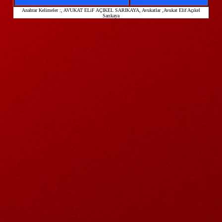
Anahtar Kelimeler :
, AVUKAT ELiF AÇIKEL SARIKAYA, Avukatlar ,Avukat Elif Açıkel
Sarıkaya