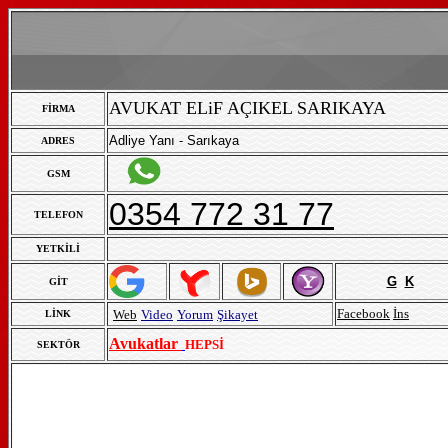
AVUKAT ELiF AÇIKEL SARIKAYA
FİRMA
Adliye Yanı - Sarıkaya
ADRES
GSM
0354 772 31 77
TELEFON
YETKİLİ
G
K
GİT
Facebook
İns
Web
Video
Yorum
Şikayet
LİNK
Avukatlar
HEPSİ
SEKTÖR